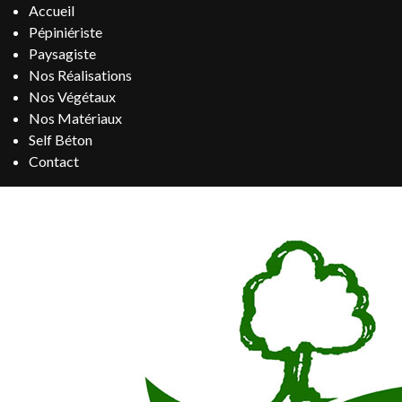
Accueil
Pépiniériste
Paysagiste
Nos Réalisations
Nos Végétaux
Nos Matériaux
Self Béton
Contact