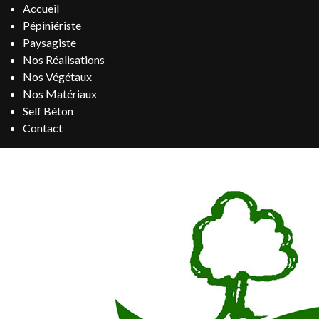
Accueil
Pépiniériste
Paysagiste
Nos Réalisations
Nos Végétaux
Nos Matériaux
Self Béton
Contact