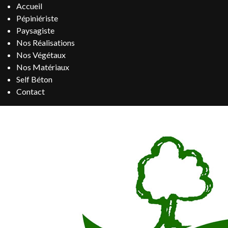
Accueil
Pépiniériste
Paysagiste
Nos Réalisations
Nos Végétaux
Nos Matériaux
Self Béton
Contact