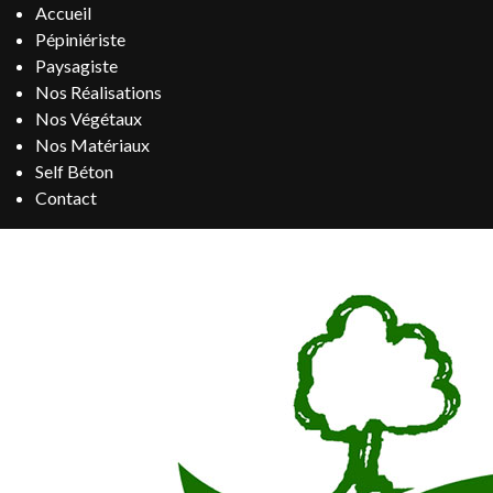
Accueil
Pépiniériste
Paysagiste
Nos Réalisations
Nos Végétaux
Nos Matériaux
Self Béton
Contact