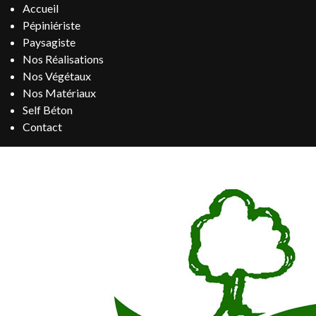
Accueil
Pépiniériste
Paysagiste
Nos Réalisations
Nos Végétaux
Nos Matériaux
Self Béton
Contact