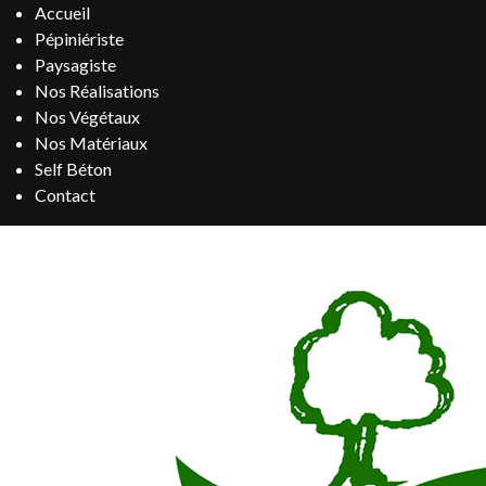
Accueil
Pépiniériste
Paysagiste
Nos Réalisations
Nos Végétaux
Nos Matériaux
Self Béton
Contact